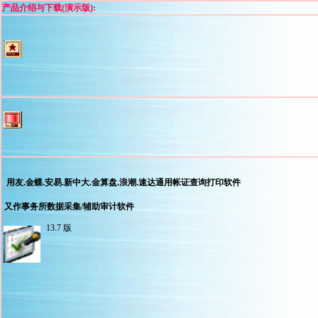
产品介绍与下载(演示版):
用友.金蝶.安易.新中大.金算盘.浪潮.速达通用帐证查询打印软件
又作事务所数据采集/辅助审计软件
13.7 版