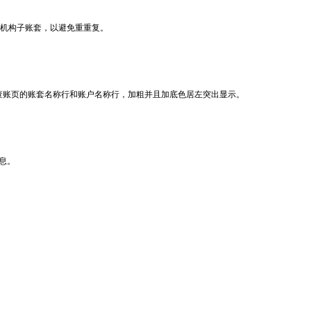
支机构子账套，以避免重重复。
联查账页的账套名称行和账户名称行，加粗并且加底色居左突出显示。
信息。