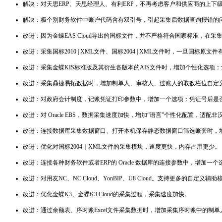
解决：对天思ERP、天思经理人、有利ERP，不再考虑客户和供应商的上
解决：极个别财务软件中账户代码含有双引号，引起采集后数据查询报错的
改进：因为金蝶EAS Cloud导出的国标文件，并不严格符合国家标准，在采
改进：采集国标2010 | XML文件、国标2004 | XML文件时，一旦
改进：采集金蝶KIS标准版及其衍生各版本的AIS文件时，增加个性化选项
改进：采集鼎捷易拓数据时，增加制单人、审核人、过账人的取数栏位自定
改进：对政府会计制度，记账凭证打印参数中，增加一个选项：凭证号后是
改进：对 Oracle EBS，数据采集速度加快，增加“语言”个性化配置，适
改进：连接数据库采集数据窗口、打开本机保存静态数据窗口筛选账套时，增
改进：优化对国标2004｜XML文件的采集模块，速度更快，内存占用更少。
改进：连接各种财务软件或者ERP的 Oracle 数据库的连接参数中，增
改进：对用友NC、NC Cloud、YonBIP、U8 Cloud。支持更多的自定义
改进：优化金蝶K3、金蝶K3 Cloud的采集过程，采集速度加快。
改进：通过余额表、序时账Excel文件采集数据时，增加采集序时账中的制