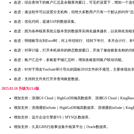
改进：综合查询下的账户汇总及余额查询窗口，可见栏设置下，增加一个选
改进：速达软件可以设置分支机构，但绝大多数用户只有一个默认的叫作“
改进：优化代码，提速SAP的数据采集。
改进：因为各种核算系统云版本里的数据库实例名越来越长，以实例名加核
改进：明细账导出到Excel时，对上年结转行、结转下年行、本月合计行
改进：对审计版，打开本机保存的静态数据窗口，开放了修改账套名称的功
改进：账户汇总中，多账套平铺汇总时，增加各账套同账户联动功能。
改进：针对于用友YonSuite审计导出的国标2010文件的不规范，主要
改进：支持跨文件夹打开并查询账套数据。
2025.03.10 升级为13.4版
增加支持：浪潮GS Cloud｜HighGoDB瀚高数据库、浪潮GS Cloud｜King
增加支持：浪潮通软inSuite｜HighGoDB瀚高数据库、浪潮通软inSuite｜Ki
增加支持：远方企业引擎新V6｜MYSQL数据库。
增加支持：久其GMS行政事业集中核算平台｜Oracle数据库。