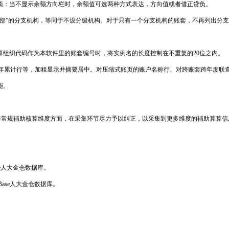
项：当不显示余额方向栏时，余额值可选两种方式表达，方向值或者借正贷负。
总部”的分支机构，等同于不设分级机构。对于只有一个分支机构的账套，不再列出分
算组织代码作为本软件里的账套编号时，将实例名的长度控制在不重复的20位之内。
、本年累计行等，加粗显示并摘要居中。对压缩式账页的账户名称行、对跨账套跨年度
能。
体现在非常规辅助核算维度方面，在采集环节尽力予以纠正，以采集到更多维度的辅助算算
Base人大金仓数据库。
ngBase人大金仓数据库。