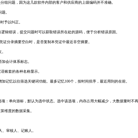
下级分组问题，因为这几款软件内部的客户和供应商的上级编码并不准确。
问题。
集时予以纠正。
国标原文件有逻辑错误，提交问题时可以获取错误所在处的源码，便于分析错误原因。
：凭证分录摘要空白时，是否复制本凭证中最近非空摘要。
义。
否加会计体系标志。
配非汉语账套的各种名称显示。
加记忆以往筛选关键词功能。最多记忆100个，按时间排序，最近用到的在前。
加一个选项：单向游标，默认为选中状态。选中该选项，内存占用大幅减少，大数据量时不
辅助核算维度的数据采集。
单人、审核人、记账人。