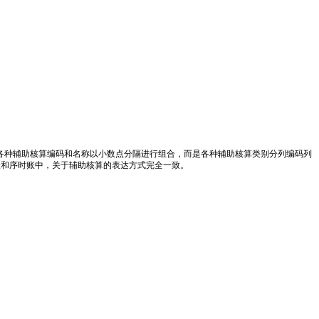
要与各种辅助核算编码和名称以小数点分隔进行组合，而是各种辅助核算类别分列编码列
表和序时账中，关于辅助核算的表达方式完全一致。