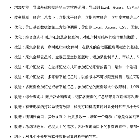
增加功能：导出基础数据给第三方软件调用，导出到 Excel、Access、
改变规则：账户汇总表下，含期末平账户、含期间空账户、含年度空账户三
优化：导出基础数据给第三方软件调用，导出到 Excel、Access、CSV、
优化：综合查询-》账户汇总及余额查询，对账户树形结构的操作更加顺滑，
改进：采集余额表、序时账Excel文件时，在原来的自动匹配所需栏次的基
改进：采集金蝶云星瀚、金蝶云星空旗舰版时，增加采集制单人、审核人、
改进：账户汇总表，在选择汇总方式和参加汇总账套的窗口，增加一个选项：
改进：账户汇总表，多账套平铺汇总时，以前版本不可以限定科目，现在可
改进：多账套叠加汇总或者平铺汇总，参加汇总的账套最大个数限制，由999个
改进：综合查询-》账户及余额查询，记忆各账套的汇总结果并在后续再次
改进：有些电脑的打印系统有故障，检测打印机需要耗时几分钟甚至几十分
改进：明细账窗口，参数设置-》公共参数一，增加一个选项：“总是保留期末
改进：考虑到色盲、色弱人士的需求，各种查询窗口下的参数设置中，增加
纠正：对几个小众财务软件数据采集过程中的异常。