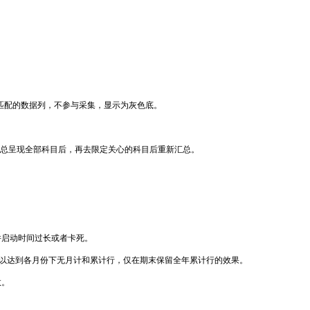
经匹配的数据列，不参与采集，显示为灰色底。
汇总呈现全部科目后，再去限定关心的科目后重新汇总。
件启动时间过长或者卡死。
”，以达到各月份下无月计和累计行，仅在期末保留全年累计行的效果。
数。