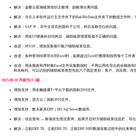
解决：金蝶云星瀚核算组织主账簿、副账簿分离问题。
解决：当引入本软件运行主文件夹下的Bak/MyData文件夹下的数据文件时
解决：SAP 中，非中文语言的国外子公司，科目名称空白的问题。
解决：用友U9更换科目结构后，辅助核算维度取值不正确的问题。
改进：对SAP，增加采集银行账户辅助核算信息。
改进：各种查询结果导出到Excel时，如果超过Excel行数限制按照每个工
改进：用余额表和序时账Excel文件采集数据时，不再以用友导出的余额表
和名称列。可以识别的辅助核算类型包括六个固定类别：客户、供应商、存
2025.09.10 升级为13.5版
增加支持：用友畅捷通T+平台下载的国标2010文件。
增加支持：思方云｜国标2010文件。
增加支持：数夫家具ERP｜MS Sql Server数据库。
解决：综合查询 → 账项发生情况查询，如果开启对方辅助核算信息栏，导出到 
解决：正航ERP-T8、正航ERP-T9、正航ERP-NBS数据采集过程中的往