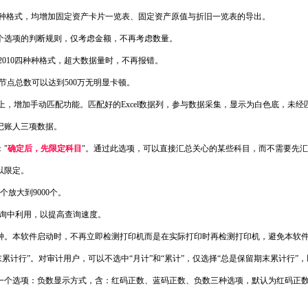
CSV三种格式，均增加固定资产卡片一览表、固定资产原值与折旧一览表的导出。
个选项的判断规则，仅考虑金额，不再考虑数量。
国标2010四种种格式，超大数据量时，不再报错。
节点总数可以达到500万无明显卡顿。
础上，增加手动匹配功能。匹配好的Excel数据列，参与数据采集，显示为白色底，未
记账人三项数据。
"
确定后，先限定科目
"。通过此选项，可以直接汇总关心的某些科目，而不需要先
以限定。
放大到9000个。
查询中利用，以提高查询速度。
钟。本软件启动时，不再立即检测打印机而是在实际打印时再检测打印机，避免本软
累计行”。对审计用户，可以不选中“月计”和“累计”，仅选择“总是保留期末累计行
一个选项：负数显示方式，含：红码正数、蓝码正数、负数三种选项，默认为红码正