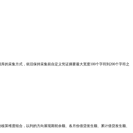
数据库的采集方式，依旧保持采集前自定义凭证摘要最大宽度100个字符到200个字符之
辅助核算维度组合，以列的方向展现期初余额、各月份借贷发生额、累计借贷发生额、