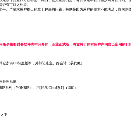
以此软件的查账方法都是一样的，更为重要的是，可以带走本软件挂接财务软件后产
是否有可取之处者。
水平、严要求用户提出的难于解决的问题，特别是因为用户的要求不能满足，影响到
用版是按照财务软件类型分开的，企业正式版，将支持订购时用户声明自己所用的1-
通等其它所有U8衍生版本，外加记账宝、好会计（易代账）
务管理系统
IP系列（YONBIP）、用友U8 Cloud系列（U8C）
列之下