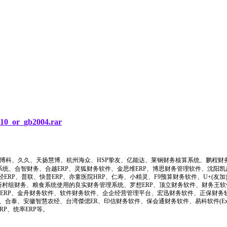
010_or_gb2004.rar
博科、久久、天扬慧博、杭州海众、HSP挚友、亿能达、莱钢财务核算系统、鹏程财
系统、合智财务、合越ERP、灵狐财务软件、金思维ERP、博思财务管理软件、沈阳
RP、普联、快普ERP、亦童医院HRP、仁寿、小精灵、F9预算财务软件、U+(友
村组财务、粮食系统使用的良实财务管理系统、罗想ERP、顶立财务软件、财务王软件、I
感ERP、金舟财务软件、软件财务软件、企企经营管理平台、宏迅财务软件、正保财务
、合泰、安徽智慧农经、台湾傑偲ER、印信财务软件、保会通财务软件、易科软件(Exact
P、统率ERP等。