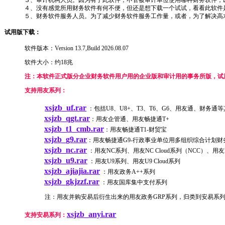
３、审计机构人员。因为有了此软件，不管被审计单位使用哪种财务软件，
４、没有感觉所用财务软件有何不便，但还是想下载一个试试，看看此软件
５、财务软件服务人员。为了减少财务软件服务工作量，或者，为了解决高
试用版下载：
软件版本：Version 13.7,Build 2026.08.07
软件大小：约18兆
注：本软件正式版分企业财务软件用户用的企业版和审计用的事务所版，试
支持用友系列：
xsjzb_uf.rar
：包括U8、U8+、T3、T6、G6、用友通、财务
xsjzb_qgt.rar
：用友企管通、用友畅捷通T+
xsjzb_t1_cmb.rar
：用友畅捷通T1-财贸宝
xsjzb_g9.rar
：用友畅捷通G9-行政事业单位用多组织综合计划财
xsjzb_nc.rar
：用友NC系列、用友NC Cloud系列（NCC）、用友B
xsjzb_u9.rar
：用友U9系列、用友U9 Cloud系列
xsjzb_ajiajia.rar
：
用友政务A++系列
xsjzb_gkjzzf.rar
：用友国库集中支付系列
注：用友并购安易后衍生出来的用友政务GRP系列，归类到安易系
xsjzb_anyi.rar
支持安易系列：