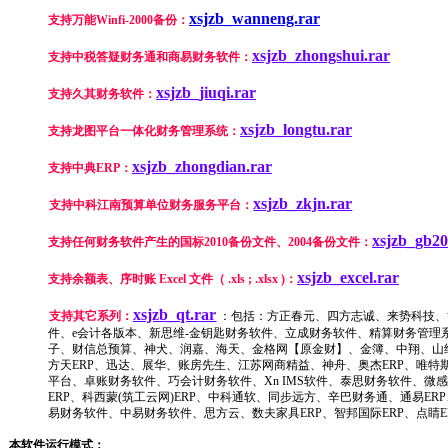
xsjzb_wanneng.rar
支持万能Winfi-2000备份：
xsjzb_zhongshui.rar
支持中税答疑财务通和商易财务软件：
xsjzb_jiuqi.rar
支持久其财务软件：
xsjzb_longtu.rar
支持龙图平台一体化财务管理系统：
xsjzb_zhongdian.rar
支持中典ERP：
xsjzb_zkjn.rar
支持中科江南预算单位财务服务平台：
xsjzb_gb2
支持任何财务软件产生的国标2010备份文件、2004备份文件：
xsjzb_excel.rar
支持余额表、序时账 Excel 文件（ .xls ; .xlsx )：
xsjzb_qt.rar
支持其它系列：
：包括：方正春元、四方志诚、来势科技、
件、e会计各版本、新思维-金钥匙财务软件、立成财务软件、精算财务管理
子、财信总预算、神犬、润嘉、海天、金格网【原金财】、金簿、中翔、山经E
方天ERP、迅达、展华、账房先生、江苏网商精益、神舟、奥杰ERP、唯特斯
平台、卓账财务软件、巧会计财务软件、Xn IMS软件、泰思财务软件、微
ERP、科西蒙(筑工云网)ERP、中科通软、同步远方、辛巴财务通、通易ERP
易财务软件、中易财务软件、思方云、数夫家具ERP、智邦国际ERP、点睛ER
本软件运行模式：