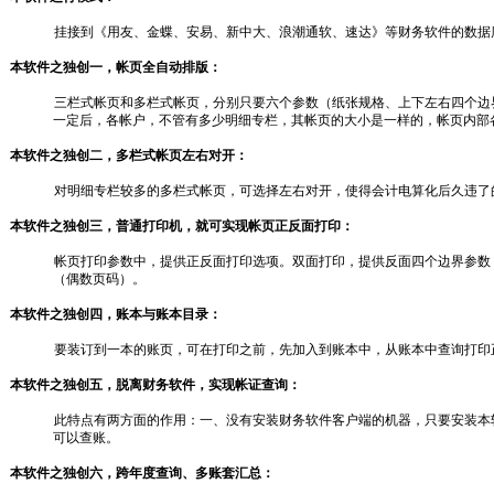
挂接到《用友、金蝶、安易、新中大、浪潮通软、速达》等财务软件的数据
本软件之独创一，帐页全自动排版：
三栏式帐页和多栏式帐页，分别只要六个参数（纸张规格、上下左右四个边
一定后，各帐户，不管有多少明细专栏，其帐页的大小是一样的，帐页内部
本软件之独创二，多栏式帐页左右对开：
对明细专栏较多的多栏式帐页，可选择左右对开，使得会计电算化后久违了
本软件之独创三，普通打印机，就可实现帐页正反面打印：
帐页打印参数中，提供正反面打印选项。双面打印，提供反面四个边界参数
（偶数页码）。
本软件之独创四，账本与账本目录：
要装订到一本的账页，可在打印之前，先加入到账本中，从账本中查询打印
本软件之独创五，脱离财务软件，实现帐证查询：
此特点有两方面的作用：一、没有安装财务软件客户端的机器，只要安装本
可以查账。
本软件之独创六，跨年度查询、多账套汇总：