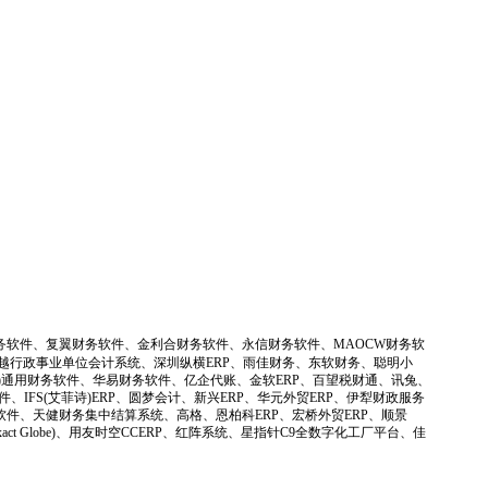
务软件、复翼财务软件、金利合财务软件、永信财务软件、MAOCW财务软
凯越行政事业单位会计系统、深圳纵横ERP、雨佳财务、东软财务、聪明小
加)通用财务软件、华易财务软件、亿企代账、金软ERP、百望税财通、讯兔、
FS(艾菲诗)ERP、圆梦会计、新兴ERP、华元外贸ERP、伊犁财政服务
软件、天健财务集中结算系统、高格、恩柏科ERP、宏桥外贸ERP、顺景
 Globe)、用友时空CCERP、红阵系统、星指针C9全数字化工厂平台、佳