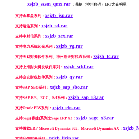
xsjzb_szsm_qmx.rar
：鼎捷（神州数码）ERP之企明星
xsjzb_jsp.rar
支持金算盘系列
：
xsjzb_sd.rar
支持速达系列：
xsjzb_zcx.rar
支持中财信系列：
xsjzb_yg.rar
支持电力系统远光系列：
xsjzb_tc.rar
支持天财财务软件系列、神州浩天财税通系列：
xsjzb_sckf.rar
支持上海财大科发软件系列：
xsjzb_qy.rar
支持
企友财税软件系列：
xsjzb_sap_sbo.rar
支持
SAP-SBO系列：
xsjzb_sap_r3.rar
支持
SAP-R/3、ECC、S/4系列：
xsjzb_ebs.rar
支持Oracle EBS系列
：
xsjzb_sage_x3.rar
支持Sage(赛捷)系列
之Sage ERP X3：
xsjzb_M
支持微软ERP-Microsoft Dynamics 365、Microsoft Dynamics AX：
xsjzb_lixin.rar
支持利信财务系列：