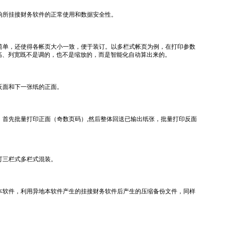
响所挂接财务软件的正常使用和数据安全性。
简单，还使得各帐页大小一致，便于装订。以多栏式帐页为例，在打印参数
高、列宽既不是调的，也不是缩放的，而是智能化自动算出来的。
反面和下一张纸的正面。
首先批量打印正面（奇数页码）,然后整体回送已输出纸张，批量打印反面
可三栏式多栏式混装。
本软件，利用异地本软件产生的挂接财务软件后产生的压缩备份文件，同样