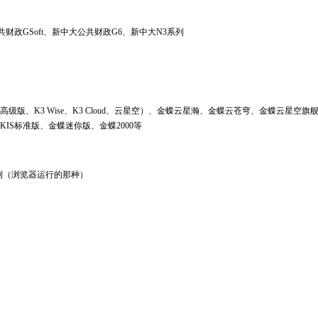
共财政GSoft、新中大公共财政G6、新中大N3系列
高级版、K3 Wise、K3 Cloud、云星空）、金蝶云星瀚、金蝶云苍穹、金蝶云星空旗
KIS标准版、金蝶迷你版、金蝶2000等
te系列（浏览器运行的那种）