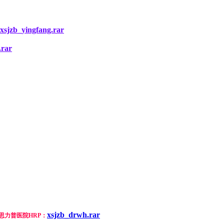
xsjzb_yingfang.rar
.rar
xsjzb_drwh.rar
思力普医院HRP：