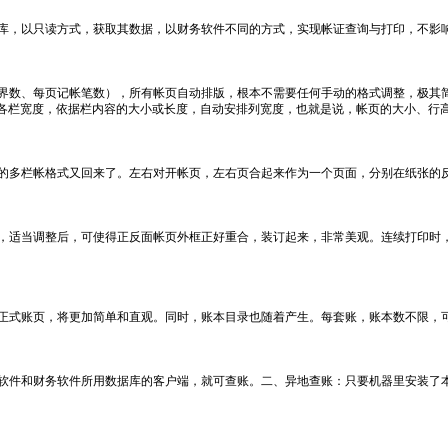
库，以只读方式，获取其数据，以财务软件不同的方式，实现帐证查询与打印，不影
界数、每页记帐笔数），所有帐页自动排版，根本不需要任何手动的格式调整，极其
各栏宽度，依据栏内容的大小或长度，自动安排列宽度，也就是说，帐页的大小、行
的多栏帐格式又回来了。左右对开帐页，左右页合起来作为一个页面，分别在纸张的
，适当调整后，可使得正反面帐页外框正好重合，装订起来，非常美观。连续打印时，
正式账页，将更加简单和直观。同时，账本目录也随着产生。每套账，账本数不限，
软件和财务软件所用数据库的客户端，就可查账。二、异地查账：只要机器里安装了