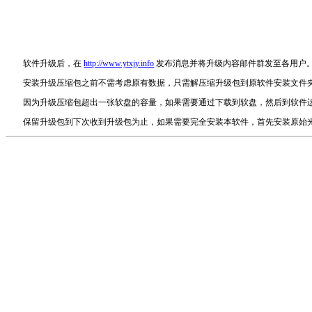
软件升级后，在
http://www.ytxjy.info
发布消息并将升级内容邮件群发至各用户。
安装升级压缩包之前不需考虑原有数据，只需解压缩升级包到原软件安装文件夹
因为升级压缩包超出一张软盘的容量，如果需要通过下载到软盘，然后到软件运
保留升级包到下次收到升级包为止，如果需要完全安装本软件，首先安装原始光