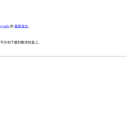
jy.info
的
最新发出
。
可分别下载到数张软盘上。